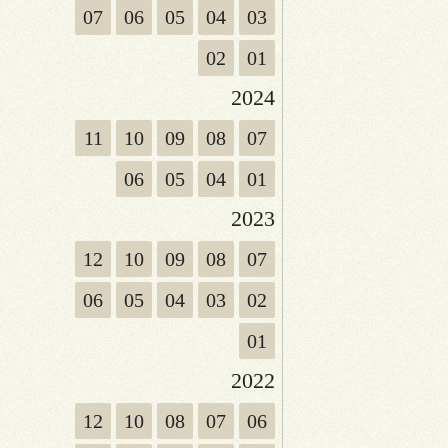
07
06
05
04
03
02
01
2024
11
10
09
08
07
06
05
04
01
2023
12
10
09
08
07
06
05
04
03
02
01
2022
12
10
08
07
06