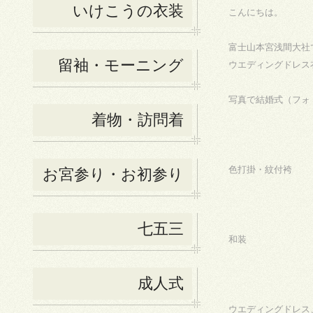
いけこうの衣装
こんにちは。
富士山本宮浅間大社
留袖・モーニング
ウエディングドレス
写真で結婚式（フォ
着物・訪問着
色打掛・紋付袴
お宮参り・お初参り
七五三
和装
成人式
ウエディングドレス