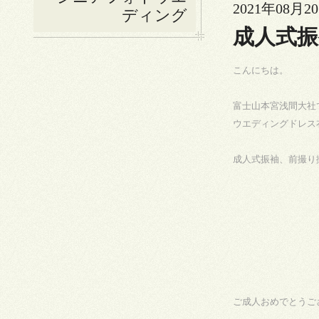
2021年08月20
ディング
成人式
こんにちは。
富士山本宮浅間大社
ウエディングドレス
成人式振袖、前撮り
ご成人おめでとうご