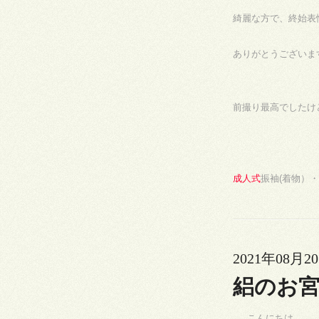
綺麗な方で、終始表
ありがとうございま
前撮り最高でしたけ
成人式
振袖(着物）
2021年08月20
絽のお
こんにちは。