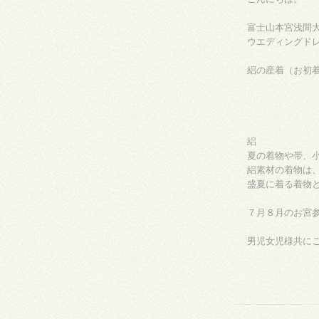
富士山本宮浅間
ウエディングド
絽の産着（お初
絽
夏の着物や帯、
絽素材の着物は
盛夏に着る着物
７月８月のお宮
男児女児様共に