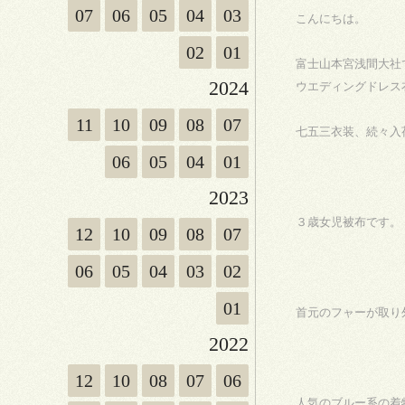
07
06
05
04
03
こんにちは。
02
01
富士山本宮浅間大社
2024
ウエディングドレス
11
10
09
08
07
七五三衣装、続々入
06
05
04
01
2023
３歳女児被布です。
12
10
09
08
07
06
05
04
03
02
01
首元のフャーが取り
2022
12
10
08
07
06
人気のブルー系の着