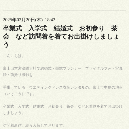
2025年02月20日(木) 18:42
卒業式 入学式 結婚式 お初参り 茶
会 など訪問着を着てお出掛けしましょ
う
こんにちは。
富士山本宮浅間大社で結婚式・挙式プランナー、ブライダルフォト写真
婚・前撮り撮影を
手掛けている、ウエディングドレス衣装レンタルの、富士市中島の池幸
（いけこう）です。
卒業式 入学式 結婚式 お初参り 茶会 などお着物を着てお出掛け
しましょう。
訪問着新作、続々入荷しております。