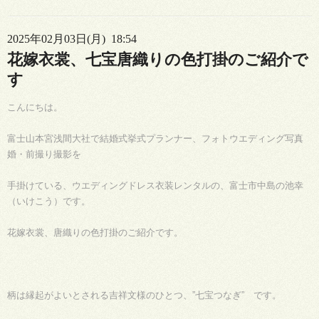
2025年02月03日(月) 18:54
花嫁衣裳、七宝唐織りの色打掛のご紹介で
す
こんにちは。
富士山本宮浅間大社で結婚式挙式プランナー、フォトウエディング写真
婚・前撮り撮影を
手掛けている、ウエディングドレス衣装レンタルの、富士市中島の池幸
（いけこう）です。
花嫁衣裳、唐織りの色打掛のご紹介です。
柄は縁起がよいとされる吉祥文様のひとつ、”七宝つなぎ” です。