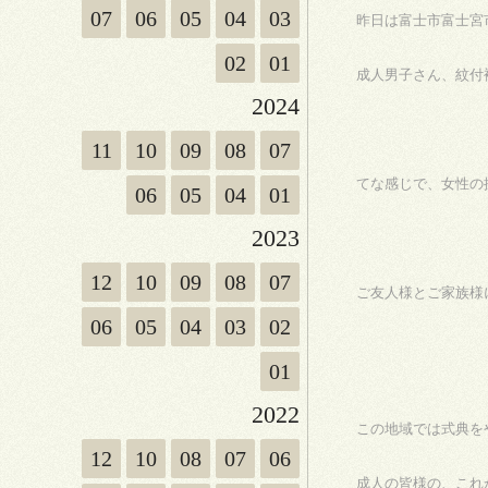
07
06
05
04
03
昨日は富士市富士宮
02
01
成人男子さん、紋付
2024
11
10
09
08
07
てな感じで、女性の
06
05
04
01
2023
12
10
09
08
07
ご友人様とご家族様
06
05
04
03
02
01
2022
この地域では式典を
12
10
08
07
06
成人の皆様の、これ