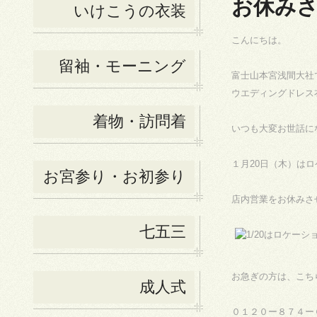
お休み
いけこうの衣装
こんにちは。
留袖・モーニング
富士山本宮浅間大社
ウエディングドレス
着物・訪問着
いつも大変お世話に
１月20日（木）は
お宮参り・お初参り
店内営業をお休みさ
七五三
お急ぎの方は、こち
成人式
０１２０ー８７４ー