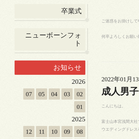
卒業式
ご迷惑をお掛けして
ニューボーンフォ
何卒よろしくお願い
ト
お知らせ
2022年01月13
2026
成人男子
07
05
04
03
02
01
こんにちは。
2025
富士山本宮浅間大社
ウエディングドレス
12
11
10
09
08