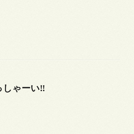
っしゃーい‼