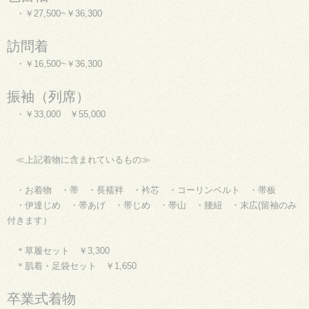
・￥27,500~￥36,300
訪問着
・￥16,500~￥36,300
振袖（列席）
・￥33,000 ￥55,000
≪上記着物に含まれているもの≫
・お着物 ・帯 ・長襦袢 ・衿芯 ・コーリンベルト ・帯板
・伊達じめ ・帯あげ ・帯じめ ・帯山 ・腰紐 ・末広(留袖のみ
付きます）
＊草履セット ￥3,300
＊肌着・足袋セット ￥1,650
卒業式着物