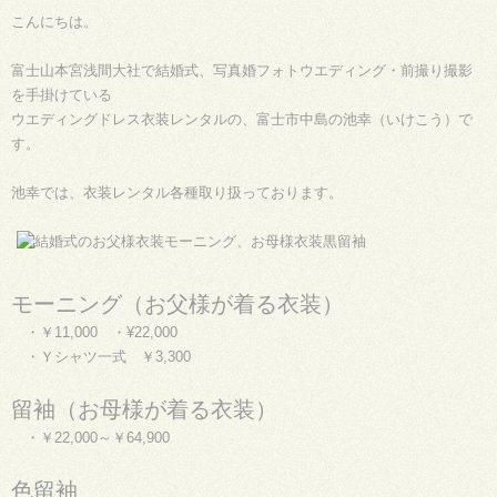
こんにちは。
富士山本宮浅間大社で結婚式、写真婚フォトウエディング・前撮り撮影
を手掛けている
ウエディングドレス衣装レンタルの、富士市中島の池幸（いけこう）で
す。
池幸では、衣装レンタル各種取り扱っております。
モーニング（お父様が着る衣装）
・￥11,000 ・¥22,000
・Ｙシャツ一式 ￥3,300
留袖（お母様が着る衣装）
・￥22,000～￥64,900
色留袖