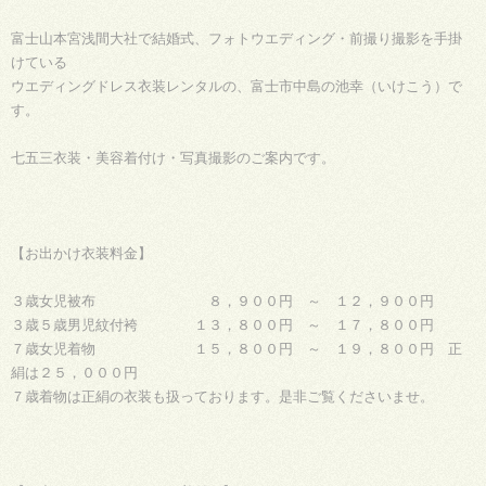
富士山本宮浅間大社で結婚式、フォトウエディング・前撮り撮影を手掛
けている
ウエディングドレス衣装レンタルの、富士市中島の池幸（いけこう）で
す。
七五三衣装・美容着付け・写真撮影のご案内です。
【お出かけ衣装料金】
３歳女児被布 ８，９００円 ～ １２，９００円
３歳５歳男児紋付袴 １３，８００円 ～ １７，８００円
７歳女児着物 １５，８００円 ～ １９，８００円 正
絹は２５，０００円
７歳着物は正絹の衣装も扱っております。是非ご覧くださいませ。